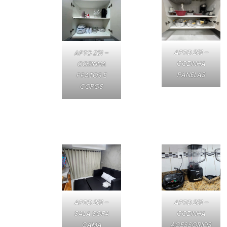
APTO 201 –
APTO 201 –
COZINHA
COZINHA
PANELAS
PRATOS E
COPOS
APTO 201 –
APTO 201 –
SALA SOFA
COZINHA
CAMA
ACESSORIOS