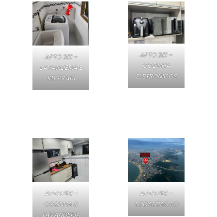
APTO 201 –
APTO 201 –
COZINHA
LAVANDERIA E
ELETRONICOS
KIT PRAIA
APTO 201 –
APTO 201 –
COZINHA &
LOCALIZACAO
LAVANDERIA