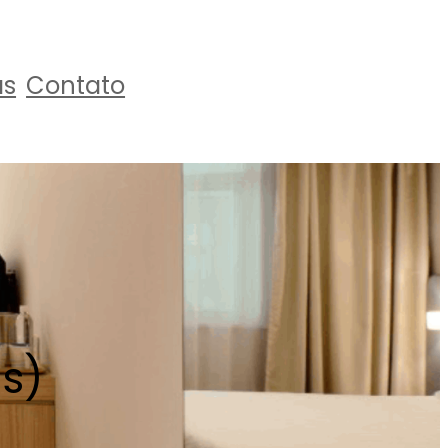
as
Contato
s)