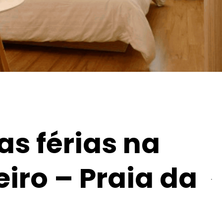
as férias na
iro – Praia da
.