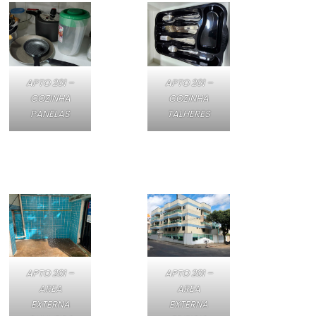
APTO 201 –
APTO 201 –
COZINHA
COZINHA
PANELAS
TALHERES
APTO 201 –
APTO 201 –
AREA
AREA
EXTERNA
EXTERNA