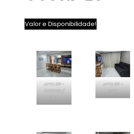
Valor e Disponibilidade!
APTO 201 –
APTO 201 –
ENTRADA /
SALA
SALA