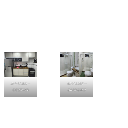
APTO 201 –
APTO 201 –
COZINHA
BANHEIRO